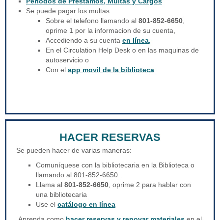
Periodos de Prestamos, Multas y Cargos
Se puede pagar los multas
Sobre el telefono llamando al
801-852-6650
,
oprime 1 por la informacion de su cuenta,
Accediendo a su cuenta
en línea,
En el Circulation Help Desk o en las maquinas de
autoservicio o
Con el
app movil de la biblioteca
HACER RESERVAS
Se pueden hacer de varias maneras:
Comuníquese con la bibliotecaria en la Biblioteca o
llamando al 801-852-6650.
Llama al
801-852-6650
, oprime 2 para hablar con
una bibliotecaria
Use el
catálogo en línea
Aprenda como
hacer reservas y renovar materiales
en el