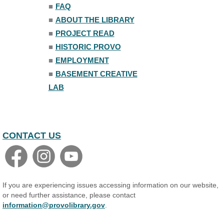
■
FAQ
Family Yoga
■
ABOUT THE LIBRARY
Tue, Aug 11, 6:00pm - 6:30pm
The Nelson Attic
■
PROJECT READ
Register
■
HISTORIC PROVO
■
EMPLOYMENT
Adult All-Abilities Yoga
■
BASEMENT CREATIVE
Tue, Aug 11, 7:00pm - 8:00pm
LAB
The Nelson Attic
Register
CONTACT US
If you are experiencing issues accessing information on our website,
or need further assistance, please contact
information@provolibrary.gov
.