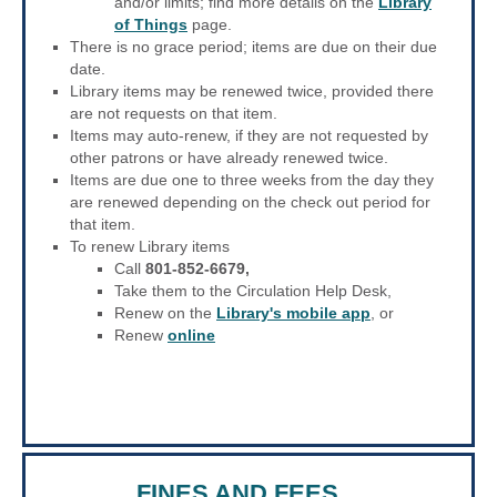
and/or limits; find more details on the
Library
of Things
page.
There is no grace period; items are due on their due
date.
Library items may be renewed twice, provided there
are not requests on that item.
Items may auto-renew, if they are not requested by
other patrons or have already renewed twice.
Items are due one to three weeks from the day they
are renewed depending on the check out period for
that item.
To renew Library items
Call
801-852-6679,
Take them to the Circulation Help Desk,
Renew on the
Library's mobile app
, or
Renew
online
FINES AND FEES