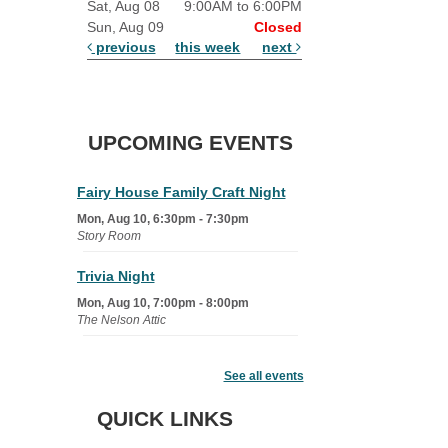
Sat, Aug 08
9:00AM to 6:00PM
Sun, Aug 09
Closed
previous
this week
next
UPCOMING EVENTS
Fairy House Family Craft Night
Mon, Aug 10, 6:30pm - 7:30pm
Story Room
Trivia Night
Mon, Aug 10, 7:00pm - 8:00pm
The Nelson Attic
Senior Book Club
- The Rent
Collector
See all events
Tue, Aug 11, 1:00pm - 1:45pm
QUICK LINKS
Senior Library