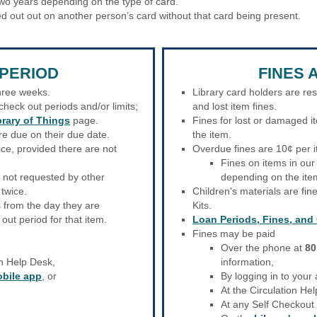
two years depending on the type of card.
d out out on another person’s card without that card being present.
PERIOD
FINES 
three weeks.
Library card holders are re
heck out periods and/or limits;
and lost item fines.
brary of Things
page.
Fines for lost or damaged it
re due on their due date.
the item.
ce, provided there are not
Overdue fines are 10¢ per i
Fines on items in ou
e not requested by other
depending on the ite
twice.
Children's materials are fin
 from the day they are
Kits.
ut period for that item.
Loan Periods, Fines, and
Fines may be paid
Over the phone at
80
on Help Desk,
information,
obile app
, or
By logging in to your
At the Circulation He
At any Self Checkout 