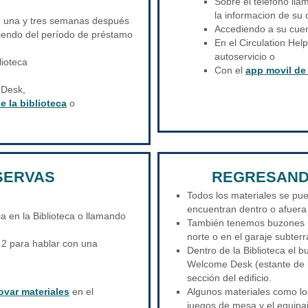
Sobre el telefono ll
la informacion de su 
e una y tres semanas después
Accediendo a su cue
iendo del período de préstamo
En el Circulation He
autoservicio o
lioteca
Con el
app movil de 
 Desk,
e la biblioteca
o
SERVAS
REGRESAND
Todos los materiales se pu
encuentran dentro o afuera 
a en la Biblioteca o llamando
También tenemos buzones u
norte o en el garaje subterr
 2 para hablar con una
Dentro de la Biblioteca el b
Welcome Desk (estante de b
sección del edificio.
ovar materiales
en el
Algunos materiales como lo
juegos de mesa y el equipa