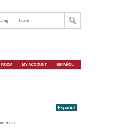
alog
A ROOM
MY ACCOUNT
ESPAÑOL
Español
aterials.