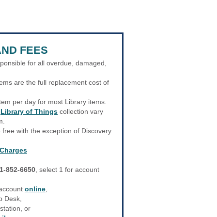
AND FEES
sponsible for all overdue, damaged,
ems are the full replacement cost of
tem per day for most Library items.
r
Library of Things
collection vary
m.
e free with the exception of Discovery
 Charges
1-852-6650
, select 1 for account
 account
online
,
lp Desk,
station, or