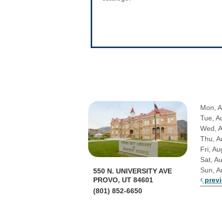
Mon, A
Tue, A
Wed, 
Thu, A
Fri, Au
Sat, A
Sun, A
550 N. UNIVERSITY AVE
prev
PROVO, UT 84601
(801) 852-6650