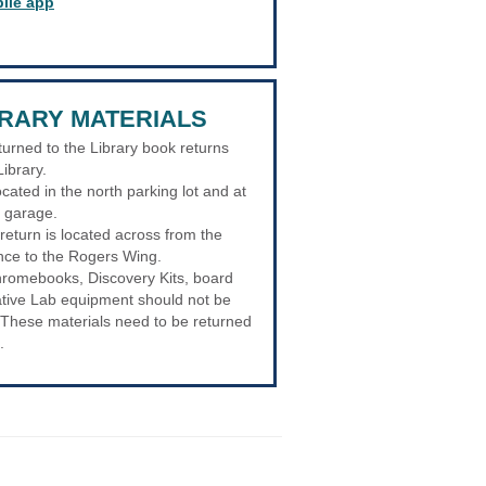
bile app
BRARY MATERIALS
turned to the Library book returns
Library.
cated in the north parking lot and at
g garage.
 return is located across from the
nce to the Rogers Wing.
romebooks, Discovery Kits, board
ive Lab equipment should not be
 These materials need to be returned
.