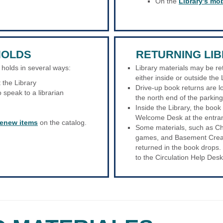
On the
Library's mo
HOLDS
RETURNING LI
 holds in several ways:
Library materials may be re
either inside or outside the 
 the Library
Drive-up book returns are lo
o speak to a librarian
the north end of the parkin
Inside the Library, the book
Welcome Desk at the entra
renew items
on the catalog.
Some materials, such as Ch
games, and Basement Creat
returned in the book drops.
to the Circulation Help Desk