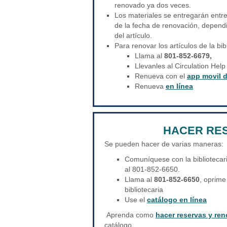
renovado ya dos veces.
Los materiales se entregarán entr
de la fecha de renovación, depend
del artículo.
Para renovar los artículos de la bib
Llama al
801-852-6679,
Llevanles al Circulation Help
Renueva con el
app movil d
Renueva
en línea
HACER RE
Se pueden hacer de varias maneras:
Comuníquese con la bibliotecari
al 801-852-6650.
Llama al
801-852-6650
, oprime
bibliotecaria
Use el
catálogo en línea
Aprenda como
hacer reservas y ren
catálogo.