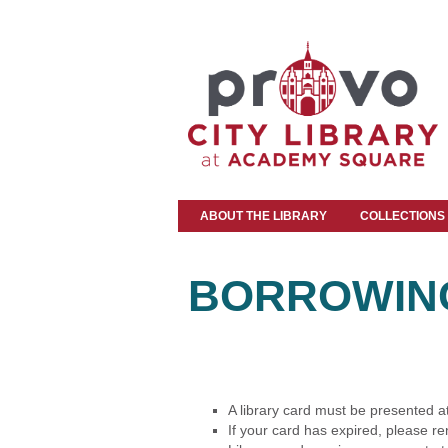
ABOUT THE LIBRARY
COLLECTIONS
BORROWIN
A library card must be presented at
If your card has expired, please re