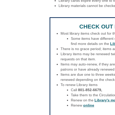
Library cards expire every one to 
Library materials cannot be checke
CHECK OUT 
Most library items check out for 
Some items have different c
find more details on the
Li
There is no grace period; items a
Library items may be renewed twi
requests on that item.
Items may auto-renew, if they ar
patrons or have already renewed 
Items are due one to three weeks
renewed depending on the check o
To renew Library items
Call
801-852-6679,
Take them to the Circulati
Renew on the
Library's m
Renew
online