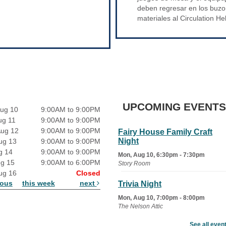
deben regresar en los buzo
materiales al Circulation He
UPCOMING EVENTS
ug 10
9:00AM to 9:00PM
ug 11
9:00AM to 9:00PM
Aug 12
9:00AM to 9:00PM
Fairy House Family Craft
Night
ug 13
9:00AM to 9:00PM
g 14
9:00AM to 9:00PM
Mon, Aug 10, 6:30pm - 7:30pm
ug 15
9:00AM to 6:00PM
Story Room
ug 16
Closed
ious
this week
next
Trivia Night
Mon, Aug 10, 7:00pm - 8:00pm
The Nelson Attic
See all even