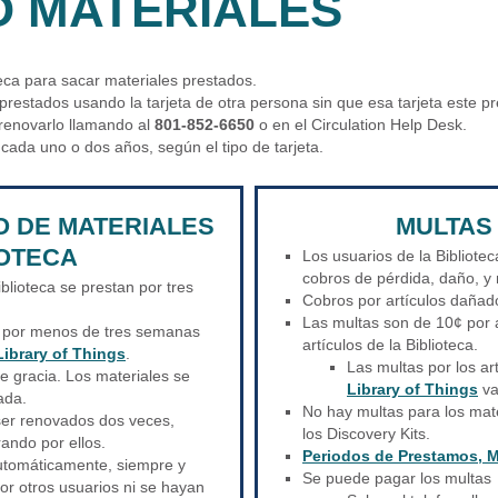
 MATERIALES
teca para sacar materiales prestados.
 prestados usando la tarjeta de otra persona sin que esa tarjeta este p
e renovarlo llamando al
801-852-6650
o en el Circulation Help Desk.
 cada uno o dos años, según el tipo de tarjeta.
O DE MATERIALES
MULTAS
IOTECA
Los usuarios de la Bibliote
cobros de pérdida, daño, y
iblioteca se prestan por tres
Cobros por artículos dañado
Las multas son de 10¢ por a
n por menos de tres semanas
artículos de la Biblioteca.
Library of Things
.
Las multas por los ar
e gracia. Los materiales se
Library of Things
va
ada.
No hay multas para los mate
ser renovados dos veces,
los Discovery Kits.
ando por ellos.
Periodos de Prestamos, M
utomáticamente, siempre y
Se puede pagar los multas
or otros usuarios ni se hayan