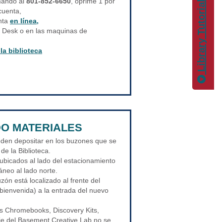
Library Tutorials
amando al
801-852-6650
, oprime 1 por
cuenta,
nta
en línea,
lp Desk o en las maquinas de
la biblioteca
O MATERIALES
eden depositar en los buzones que se
de la Biblioteca.
bicados al lado del estacionamiento
áneo al lado norte.
uzón está localizado al frente del
ienvenida) a la entrada del nuevo
s Chromebooks, Discovery Kits,
je del Basement Creative Lab no se